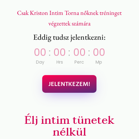
Csak Kriston Intim Torna nőknek tréninget
végzettek számára
Eddig tudsz jelentkezni:
000
:
00
:
00
:
00
Day
Hrs
Perc
Mp
JELENTKEZEM!
Élj intim tünetek
nélkül