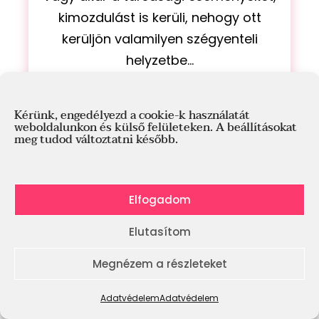
kimozdulást is kerüli, nehogy ott
kerüljön valamilyen szégyenteli
helyzetbe...
Nem jó, ha így egyre inkább
Kérünk, engedélyezd a cookie-k használatát
elszigeteljük magunkat...
weboldalunkon és külső felületeken. A beállításokat
meg tudod változtatni később.
Bár úgy tűnhet, hogy nincs kiút, de
hidd el mégiscsak van remény...
Elfogadom
Elutasítom
Nagyon sok tanítványomnál láttam,
Megnézem a részleteket
hogy a tünetek javulásával
párhuzamosan, hogyan válnak egyre
Adatvédelem
Adatvédelem
felszabadultabbá és vágnak bele új