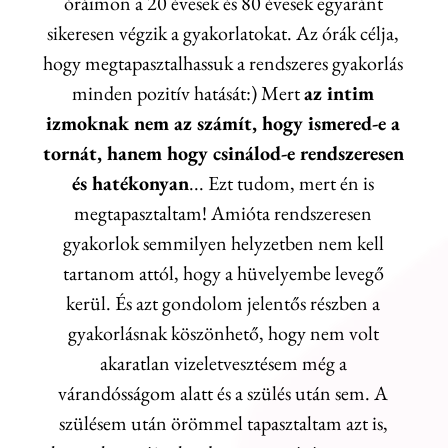
óráimon a 20 évesek és 80 évesek egyaránt
sikeresen végzik a gyakorlatokat. Az órák célja,
hogy megtapasztalhassuk a rendszeres gyakorlás
minden pozitív hatását:) Mert
az intim
izmoknak nem az számít, hogy ismered-e a
tornát, hanem hogy csinálod-e rendszeresen
és hatékonyan
... Ezt tudom, mert én is
megtapasztaltam! Amióta rendszeresen
gyakorlok semmilyen helyzetben nem kell
tartanom attól, hogy a hüvelyembe levegő
kerül. És azt gondolom jelentős részben a
gyakorlásnak köszönhető, hogy nem volt
akaratlan vizeletvesztésem még a
várandósságom alatt és a szülés után sem. A
szülésem után örömmel tapasztaltam azt is,