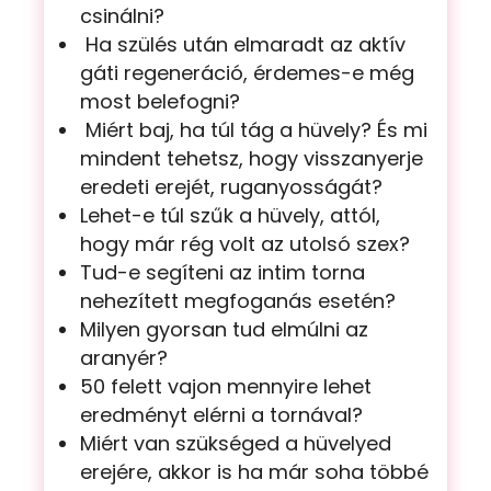
csinálni?
Ha szülés után elmaradt az aktív
gáti regeneráció, érdemes-e még
most belefogni?
Miért baj, ha túl tág a hüvely? És mi
mindent tehetsz, hogy visszanyerje
eredeti erejét, ruganyosságát?
Lehet-e túl szűk a hüvely, attól,
hogy már rég volt az utolsó szex?
Tud-e segíteni az intim torna
nehezített megfoganás esetén?
Milyen gyorsan tud elmúlni az
aranyér?
50 felett vajon mennyire lehet
eredményt elérni a tornával?
Miért van szükséged a hüvelyed
erejére, akkor is ha már soha többé