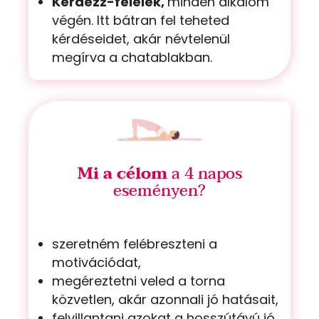
Kérdezz-felelek,
minden alkalom
végén. Itt bátran fel teheted
kérdéseidet, akár névtelenül
megírva a chatablakban.
Mi a célom
a 4 napos
eseményen?
szeretném felébreszteni a
motivációdat,
megéreztetni veled a torna
közvetlen, akár azonnali jó hatásait,
felvillantani azokat a hosszútávú jó