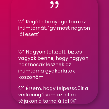
{
🤍
" Régóta hanyagoltam az
intimtornát, így most nagyon
jól esett"
🤍
" Nagyon tetszett, biztos
vagyok benne, hogy nagyon
hasznosak lesznek az
intimtorna gyakorlatok
köszönöm.
🤍
" Érzem, hogy felpezsdült a
vérkeringésem az intim
tájakon a torna által 🙂
"