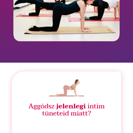
Aggódsz
jelenlegi
intim
tüneteid miatt?