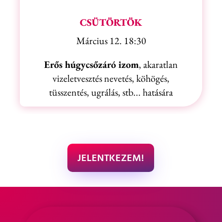
CSÜTÖRTÖK
Március
12. 18:30
Erős húgycsőzáró izom
, akaratlan
vizeletvesztés nevetés, köhögés,
tüsszentés, ugrálás, stb... hatására
JELENTKEZEM!