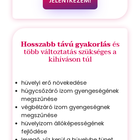
JELENTKEZEM!
Hosszabb távú gyakorlás
és
több változtatás szükséges a
kihíváson túl
hüvelyi erő növekedése
húgycsőzáró izom gyengeségének
megszűnése
végbélzáró izom gyengeségnek
megszűnése
hüvelyizom állóképességének
fejlődése
levegő, víz kerül a hüvelybe tünet