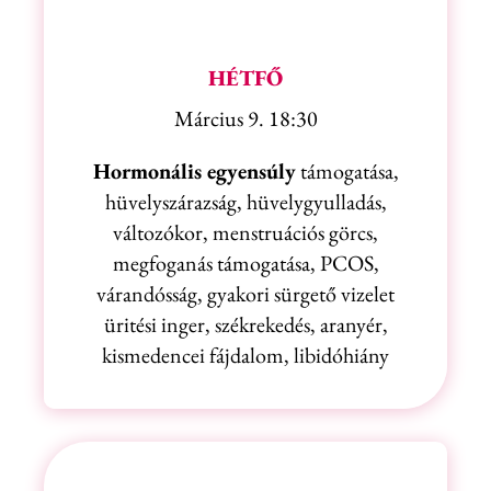
HÉTFŐ
Március 9. 18:30
Hormonális egyensúly
támogatása,
hüvelyszárazság, hüvelygyulladás,
változókor, menstruációs görcs,
megfoganás támogatása, PCOS,
várandósság, gyakori sürgető vizelet
üritési inger, székrekedés, aranyér,
kismedencei fájdalom, libidóhiány