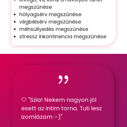
megszűnése
hólyagsérv megszűnése
végbélsérv megszűnése
méhsüllyedés megszűnése
stressz inkontinencia megszűnése
{
🤍 "
Szia! Nekem nagyon jól
esett az intim torna. Tuti lesz
izomlázam :-)"