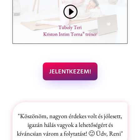
Kattintson a marketing sütik
elfogadására és a tartalom
engedélyezésére
JELENTKEZEM!
"Köszönöm, nagyon érdekes volt és jólesett,
igazán hálás vagyok a lehetőségért és
kíváncsian várom a folytatást! 🙂 Üdv, Reni"