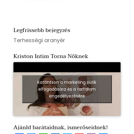
Legfrissebb bejegyzés
Terhességi aranyér
Kriston Intim Torna Nőknek
Kattintson a marketing sütik
elfogadására és a tartalom
engedélyezésére
Ajánld barátaidnak, ismerőseidnek!