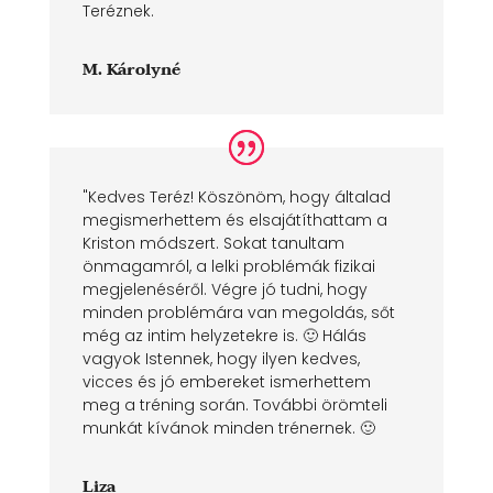
Teréznek.
M. Károlyné
"Kedves Teréz! Köszönöm, hogy általad
megismerhettem és elsajátíthattam a
Kriston módszert. Sokat tanultam
önmagamról, a lelki problémák fizikai
megjelenéséről. Végre jó tudni, hogy
minden problémára van megoldás, sőt
még az intim helyzetekre is. 🙂 Hálás
vagyok Istennek, hogy ilyen kedves,
vicces és jó embereket ismerhettem
meg a tréning során. További örömteli
munkát kívánok minden trénernek. 🙂
Liza