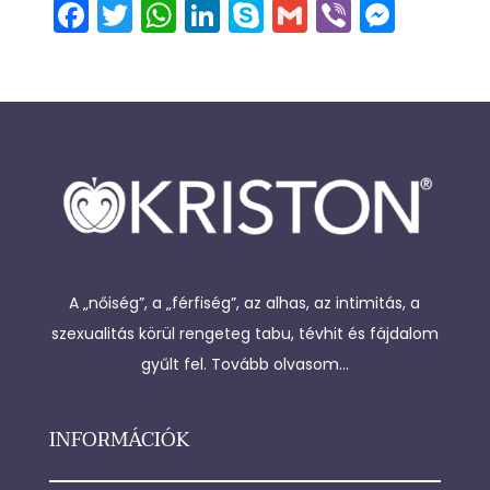
F
T
W
Li
S
G
Vi
M
a
w
h
n
k
m
b
e
c
itt
a
k
y
ai
er
s
e
er
ts
e
p
l
s
b
A
dI
e
e
o
p
n
n
o
p
g
k
er
A „nőiség”, a „férfiség”, az alhas, az intimitás, a
szexualitás körül rengeteg tabu, tévhit és fájdalom
gyűlt fel.
Tovább olvasom...
INFORMÁCIÓK