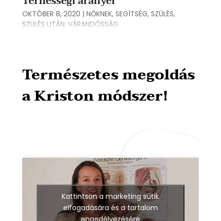
Terhességi aranyér
OKTÓBER 8, 2020
|
NŐKNEK
,
SEGÍTSÉG
,
SZÜLÉS
,
SZÜLÉS UTÁN
,
VÁRANDÓSSÁG
Természetes megoldás
a Kriston módszer!
Kattintson a marketing sütik
elfogadására és a tartalom
engedélyezésére